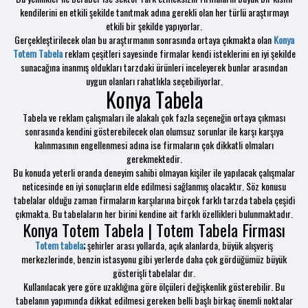
kendilerini en etkili şekilde tanıtmak adına gerekli olan her türlü araştırmayı
etkili bir şekilde yapıyorlar.
Gerçekleştirilecek olan bu araştırmanın sonrasında ortaya çıkmakta olan
Konya
Totem Tabela
reklam çeşitleri sayesinde firmalar kendi isteklerini en iyi şekilde
sunacağına inanmış oldukları tarzdaki ürünleri inceleyerek bunlar arasından
uygun olanları rahatlıkla seçebiliyorlar.
Konya Tabela
Tabela ve reklam çalışmaları ile alakalı çok fazla seçeneğin ortaya çıkması
sonrasında kendini gösterebilecek olan olumsuz sorunlar ile karşı karşıya
kalınmasının engellenmesi adına ise firmaların çok dikkatli olmaları
gerekmektedir.
Bu konuda yeterli oranda deneyim sahibi olmayan kişiler ile yapılacak çalışmalar
neticesinde en iyi sonuçların elde edilmesi sağlanmış olacaktır. Söz konusu
tabelalar olduğu zaman firmaların karşılarına birçok farklı tarzda tabela çeşidi
çıkmakta. Bu tabelaların her birini kendine ait farklı özellikleri bulunmaktadır.
Konya Totem Tabela | Totem Tabela Firması
Totem tabela
;
şehirler arası yollarda, açık alanlarda, büyük alışveriş
merkezlerinde, benzin istasyonu gibi yerlerde daha çok gördüğümüz büyük
gösterişli tabelalar dır.
Kullanılacak yere göre uzaklığına göre ölçüleri değişkenlik gösterebilir. Bu
tabelanın yapımında dikkat edilmesi gereken belli başlı birkaç önemli noktalar