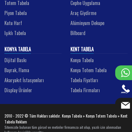
Totem Tabela
Cephe Uygulama
Piyon Tabela
Araç Giydirme
Kutu Harf
Alüminyum Dekupe
Işıklı Tabela
Bilboard
KONYA TABELA
KENT TABELA
Dijital Baskı
Konya Tabela
Bayrak, Flama
Konya Totem Tabela
Akaryakıt İstasyonları
Tabela Fiyatları
Display Ürünler
Tabela Firmaları
2010 - 2022 © Tüm Hakları saklıdır. Konya Tabela » Konya Totem Tabela » Kent
Tabela Reklam
Sitemizde bulunan tüm görsel ve metinler firmamıza ait olup, yazılı izin alınmadan