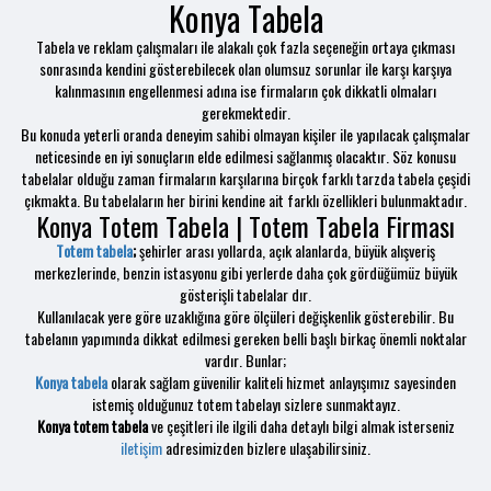
Konya Tabela
Tabela ve reklam çalışmaları ile alakalı çok fazla seçeneğin ortaya çıkması
sonrasında kendini gösterebilecek olan olumsuz sorunlar ile karşı karşıya
kalınmasının engellenmesi adına ise firmaların çok dikkatli olmaları
gerekmektedir.
Bu konuda yeterli oranda deneyim sahibi olmayan kişiler ile yapılacak çalışmalar
neticesinde en iyi sonuçların elde edilmesi sağlanmış olacaktır. Söz konusu
tabelalar olduğu zaman firmaların karşılarına birçok farklı tarzda tabela çeşidi
çıkmakta. Bu tabelaların her birini kendine ait farklı özellikleri bulunmaktadır.
Konya Totem Tabela | Totem Tabela Firması
Totem tabela
;
şehirler arası yollarda, açık alanlarda, büyük alışveriş
merkezlerinde, benzin istasyonu gibi yerlerde daha çok gördüğümüz büyük
gösterişli tabelalar dır.
Kullanılacak yere göre uzaklığına göre ölçüleri değişkenlik gösterebilir. Bu
tabelanın yapımında dikkat edilmesi gereken belli başlı birkaç önemli noktalar
vardır. Bunlar;
Konya tabela
olarak sağlam güvenilir kaliteli hizmet anlayışımız sayesinden
istemiş olduğunuz totem tabelayı sizlere sunmaktayız.
Konya totem tabela
ve çeşitleri ile ilgili daha detaylı bilgi almak isterseniz
iletişim
adresimizden bizlere ulaşabilirsiniz.