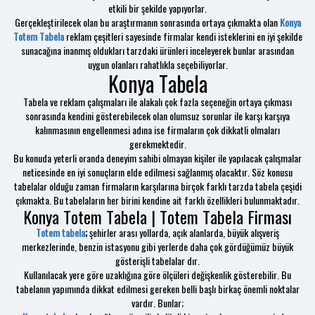
etkili bir şekilde yapıyorlar.
Gerçekleştirilecek olan bu araştırmanın sonrasında ortaya çıkmakta olan
Konya
Totem Tabela
reklam çeşitleri sayesinde firmalar kendi isteklerini en iyi şekilde
sunacağına inanmış oldukları tarzdaki ürünleri inceleyerek bunlar arasından
uygun olanları rahatlıkla seçebiliyorlar.
Konya Tabela
Tabela ve reklam çalışmaları ile alakalı çok fazla seçeneğin ortaya çıkması
sonrasında kendini gösterebilecek olan olumsuz sorunlar ile karşı karşıya
kalınmasının engellenmesi adına ise firmaların çok dikkatli olmaları
gerekmektedir.
Bu konuda yeterli oranda deneyim sahibi olmayan kişiler ile yapılacak çalışmalar
neticesinde en iyi sonuçların elde edilmesi sağlanmış olacaktır. Söz konusu
tabelalar olduğu zaman firmaların karşılarına birçok farklı tarzda tabela çeşidi
çıkmakta. Bu tabelaların her birini kendine ait farklı özellikleri bulunmaktadır.
Konya Totem Tabela | Totem Tabela Firması
Totem tabela
;
şehirler arası yollarda, açık alanlarda, büyük alışveriş
merkezlerinde, benzin istasyonu gibi yerlerde daha çok gördüğümüz büyük
gösterişli tabelalar dır.
Kullanılacak yere göre uzaklığına göre ölçüleri değişkenlik gösterebilir. Bu
tabelanın yapımında dikkat edilmesi gereken belli başlı birkaç önemli noktalar
vardır. Bunlar;