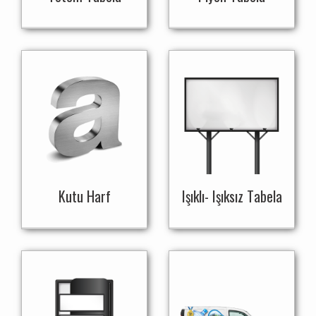
Kutu Harf
Işıklı- Işıksız Tabela