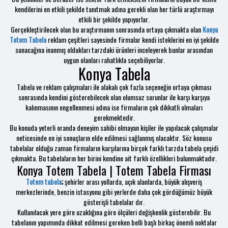
kendilerini en etkili şekilde tanıtmak adına gerekli olan her türlü araştırmayı
etkili bir şekilde yapıyorlar.
Gerçekleştirilecek olan bu araştırmanın sonrasında ortaya çıkmakta olan
Konya
Totem Tabela
reklam çeşitleri sayesinde firmalar kendi isteklerini en iyi şekilde
sunacağına inanmış oldukları tarzdaki ürünleri inceleyerek bunlar arasından
uygun olanları rahatlıkla seçebiliyorlar.
Konya Tabela
Tabela ve reklam çalışmaları ile alakalı çok fazla seçeneğin ortaya çıkması
sonrasında kendini gösterebilecek olan olumsuz sorunlar ile karşı karşıya
kalınmasının engellenmesi adına ise firmaların çok dikkatli olmaları
gerekmektedir.
Bu konuda yeterli oranda deneyim sahibi olmayan kişiler ile yapılacak çalışmalar
neticesinde en iyi sonuçların elde edilmesi sağlanmış olacaktır. Söz konusu
tabelalar olduğu zaman firmaların karşılarına birçok farklı tarzda tabela çeşidi
çıkmakta. Bu tabelaların her birini kendine ait farklı özellikleri bulunmaktadır.
Konya Totem Tabela | Totem Tabela Firması
Totem tabela
;
şehirler arası yollarda, açık alanlarda, büyük alışveriş
merkezlerinde, benzin istasyonu gibi yerlerde daha çok gördüğümüz büyük
gösterişli tabelalar dır.
Kullanılacak yere göre uzaklığına göre ölçüleri değişkenlik gösterebilir. Bu
tabelanın yapımında dikkat edilmesi gereken belli başlı birkaç önemli noktalar