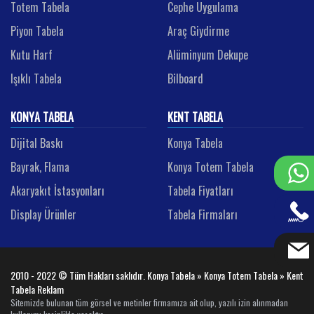
Totem Tabela
Cephe Uygulama
Piyon Tabela
Araç Giydirme
Kutu Harf
Alüminyum Dekupe
Işıklı Tabela
Bilboard
KONYA TABELA
KENT TABELA
Dijital Baskı
Konya Tabela
Bayrak, Flama
Konya Totem Tabela
Akaryakıt İstasyonları
Tabela Fiyatları
Display Ürünler
Tabela Firmaları
2010 - 2022 © Tüm Hakları saklıdır. Konya Tabela » Konya Totem Tabela » Kent
Tabela Reklam
Sitemizde bulunan tüm görsel ve metinler firmamıza ait olup, yazılı izin alınmadan