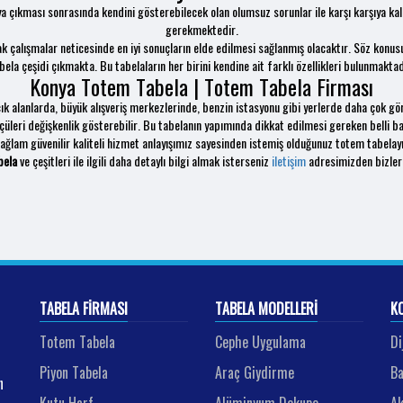
ya çıkması sonrasında kendini gösterebilecek olan olumsuz sorunlar ile karşı karşıya ka
gerekmektedir.
ak çalışmalar neticesinde en iyi sonuçların elde edilmesi sağlanmış olacaktır. Söz konus
bela çeşidi çıkmakta. Bu tabelaların her birini kendine ait farklı özellikleri bulunmaktad
Konya Totem Tabela | Totem Tabela Firması
açık alanlarda, büyük alışveriş merkezlerinde, benzin istasyonu gibi yerlerde daha çok g
çüleri değişkenlik gösterebilir. Bu tabelanın yapımında dikkat edilmesi gereken belli ba
ağlam güvenilir kaliteli hizmet anlayışımız sayesinden istemiş olduğunuz totem tabelay
bela
ve çeşitleri ile ilgili daha detaylı bilgi almak isterseniz
iletişim
adresimizden bizlere 
TABELA FIRMASI
TABELA MODELLERI
K
Totem Tabela
Cephe Uygulama
Di
Piyon Tabela
Araç Giydirme
Ba
n