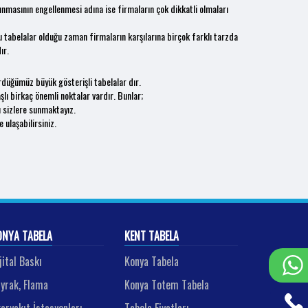
lınmasının engellenmesi adına ise firmaların çok dikkatli olmaları
u tabelalar olduğu zaman firmaların karşılarına birçok farklı tarzda
ır.
ördüğümüz büyük gösterişli tabelalar dır.
şlı birkaç önemli noktalar vardır. Bunlar;
ı sizlere sunmaktayız.
ulaşabilirsiniz.
ONYA TABELA
KENT TABELA
jital Baskı
Konya Tabela
yrak, Flama
Konya Totem Tabela