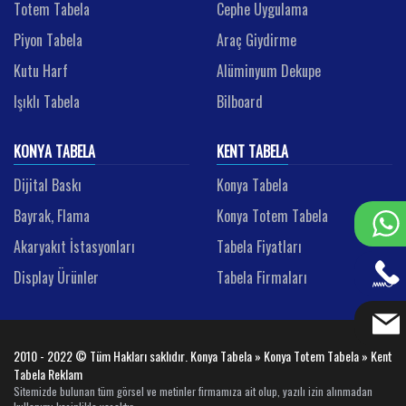
Totem Tabela
Cephe Uygulama
Piyon Tabela
Araç Giydirme
Kutu Harf
Alüminyum Dekupe
Işıklı Tabela
Bilboard
KONYA TABELA
KENT TABELA
Dijital Baskı
Konya Tabela
Bayrak, Flama
Konya Totem Tabela
Akaryakıt İstasyonları
Tabela Fiyatları
Display Ürünler
Tabela Firmaları
2010 - 2022 © Tüm Hakları saklıdır. Konya Tabela » Konya Totem Tabela » Kent
Tabela Reklam
Sitemizde bulunan tüm görsel ve metinler firmamıza ait olup, yazılı izin alınmadan