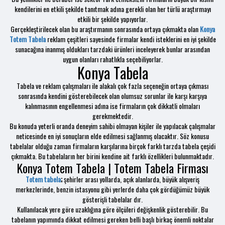
kendilerini en etkili şekilde tanıtmak adına gerekli olan her türlü araştırmayı
etkili bir şekilde yapıyorlar.
Gerçekleştirilecek olan bu araştırmanın sonrasında ortaya çıkmakta olan
Konya
Totem Tabela
reklam çeşitleri sayesinde firmalar kendi isteklerini en iyi şekilde
sunacağına inanmış oldukları tarzdaki ürünleri inceleyerek bunlar arasından
uygun olanları rahatlıkla seçebiliyorlar.
Konya Tabela
Tabela ve reklam çalışmaları ile alakalı çok fazla seçeneğin ortaya çıkması
sonrasında kendini gösterebilecek olan olumsuz sorunlar ile karşı karşıya
kalınmasının engellenmesi adına ise firmaların çok dikkatli olmaları
gerekmektedir.
Bu konuda yeterli oranda deneyim sahibi olmayan kişiler ile yapılacak çalışmalar
neticesinde en iyi sonuçların elde edilmesi sağlanmış olacaktır. Söz konusu
tabelalar olduğu zaman firmaların karşılarına birçok farklı tarzda tabela çeşidi
çıkmakta. Bu tabelaların her birini kendine ait farklı özellikleri bulunmaktadır.
Konya Totem Tabela | Totem Tabela Firması
Totem tabela
;
şehirler arası yollarda, açık alanlarda, büyük alışveriş
merkezlerinde, benzin istasyonu gibi yerlerde daha çok gördüğümüz büyük
gösterişli tabelalar dır.
Kullanılacak yere göre uzaklığına göre ölçüleri değişkenlik gösterebilir. Bu
tabelanın yapımında dikkat edilmesi gereken belli başlı birkaç önemli noktalar